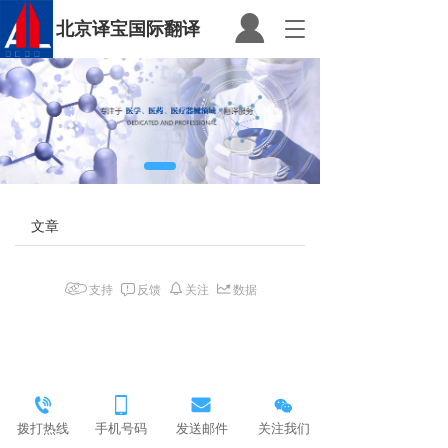
北京译宝国际翻译
T
o
g
g
l
e
n
a
v
i
文章
g
a
t
i
支持
反馈
关注
数据
o
n
拨打热线
手机号码
发送邮件
关注我们